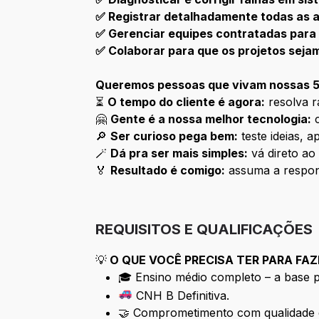
✅ Registrar detalhadamente todas as a
✅ Gerenciar equipes contratadas para
✅ Colaborar para que os projetos seja
Queremos pessoas que vivam nossas 
⏳
O tempo do cliente é agora:
resolva r
🤗
Gente é a nossa melhor tecnologia:
c
🔎
Ser curioso pega bem:
teste ideias, 
🪄
Dá pra ser mais simples:
vá direto ao
🏅
Resultado é comigo:
assuma a respons
REQUISITOS E QUALIFICAÇÕES
💡
O QUE VOCÊ PRECISA TER PARA FA
🎓 Ensino médio completo – a base 
CNH B Definitiva.
🤝 Comprometimento com qualidade e é