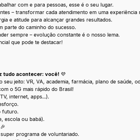
abalhar com e para pessoas, esse é o seu lugar.
lientes – transformar cada atendimento em uma experiência
gia e atitude para alcançar grandes resultados.
zem parte do caminho do sucesso.
render sempre – evolução constante é o nosso lema.
cial que pode te destacar!
az tudo acontecer: você!
💜
 seu jeito: VR, VA, academia, farmácia, plano de saúde, od
com o 5G mais rápido do Brasil!
V, internet, apps...).
esforço.
 futuro.
e, escola ou babá).
 🎉
uper programa de voluntariado.