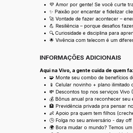
💜 Amor por gente! Se você curte tr
✨ Paixão por encantar e fidelizar c
🚀 Vontade de fazer acontecer – ener
💪 Resiliência – porque desafios fa
🔍 Curiosidade e disciplina para ap
🌟 Vivência com telecom é um diferen
INFORMAÇÕES ADICIONAIS
Aqui na Vivo, a gente cuida de quem f
🧩 Monte seu combo de benefícios do
📱 Celular novinho + plano ilimitado 
💸 Descontos top nos serviços Vivo (T
💰 Bônus anual pra reconhecer seu 
🏦 Previdência privada pra pensar no
👶 Apoio pra quem tem filhos (crech
🕒 Folga no seu aniversário - day off
🌍 Bora mudar o mundo? Temos um s